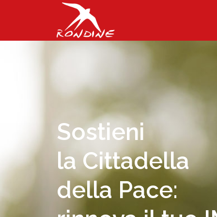
Sostieni
la Cittadella
della Pace: