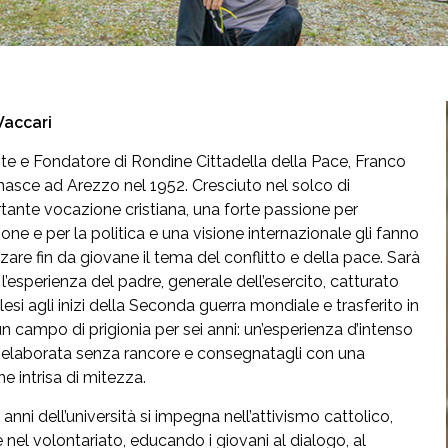
Vaccari
te e Fondatore di Rondine Cittadella della Pace, Franco
nasce ad Arezzo nel 1952. Cresciuto nel solco di
tante vocazione cristiana, una forte passione per
ione e per la politica e una visione internazionale gli fanno
zzare fin da giovane il tema del conflitto e della pace. Sarà
 l’esperienza del padre, generale dell’esercito, catturato
lesi agli inizi della Seconda guerra mondiale e trasferito in
 un campo di prigionia per sei anni: un’esperienza d’intenso
rielaborata senza rancore e consegnatagli con una
ne intrisa di mitezza.
 anni dell’università si impegna nell’attivismo cattolico,
e nel volontariato, educando i giovani al dialogo, al