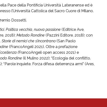
della Pace della Pontificia Università Lateranense ed è
presso l’Università Cattolica del Sacro Cuore di Milano.
 Premio Dossetti.
tici. Politica vecchia, nuova passione
(Editrice Ave,
re, 2018);
Metodo Rondine
(Pazzini Editore, 2018); con
 Storie di nemici che s’incontrano
(San Paolo
ndine
(FrancoAngeli 2021). Oltre a prefazione
Eccellenza (
FrancoAngeli open access 2021) e
Metodo Rondine
(il Mulino 2022); “Ecologia del conflitto.
; “Parole inquiete. Forza difesa deterrenza armi” (Ares,