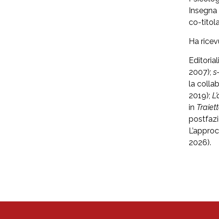
Insegna 
co-titol
Ha ricev
Editoria
2007);
s
la colla
2019);
L’
in
Traiet
postfaz
L’approc
2026).