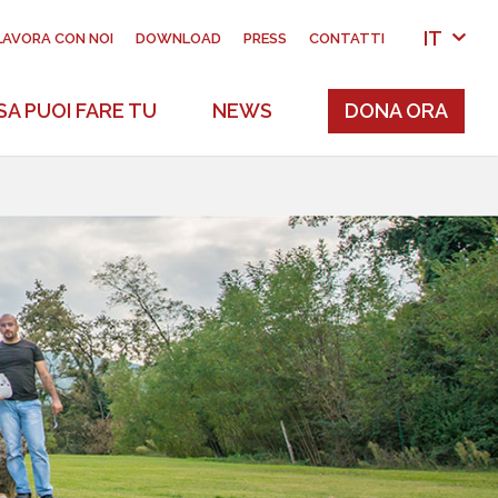
IT
LAVORA CON NOI
DOWNLOAD
PRESS
CONTATTI
A PUOI FARE TU
NEWS
DONA ORA