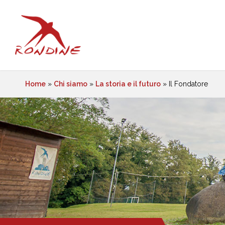
Home
»
Chi siamo
»
La storia e il futuro
»
Il Fondatore