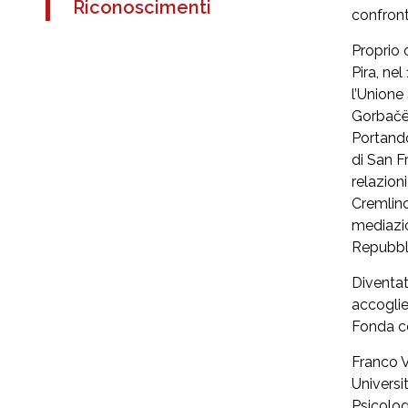
Riconoscimenti
confronto
Proprio 
Pira, ne
l’Unione 
Gorbačëv
Portando
di San F
relazioni
Cremlino
mediazio
Repubbli
Diventat
accoglie 
Fonda co
Franco V
Universi
Psicolog