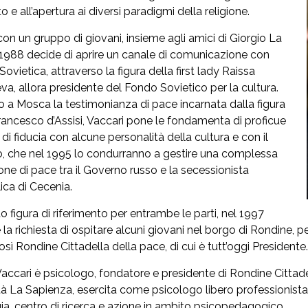
 e all’apertura ai diversi paradigmi della religione.
con un gruppo di giovani, insieme agli amici di Giorgio La
l 1988 decide di aprire un canale di comunicazione con
Sovietica, attraverso la figura della first lady Raissa
a, allora presidente del Fondo Sovietico per la cultura.
 a Mosca la testimonianza di pace incarnata dalla figura
rancesco d’Assisi, Vaccari pone le fondamenta di proficue
 di fiducia con alcune personalità della cultura e con il
, che nel 1995 lo condurranno a gestire una complessa
ne di pace tra il Governo russo e la secessionista
ca di Cecenia.
o figura di riferimento per entrambe le parti, nel 1997
la richiesta di ospitare alcuni giovani nel borgo di Rondine, per
sì Rondine Cittadella della pace, di cui è tutt’oggi Presidente.
accari è psicologo, fondatore e presidente di Rondine Cittade
tà La Sapienza, esercita come psicologo libero professionista
ia, centro di ricerca e azione in ambito psicopedagogico.