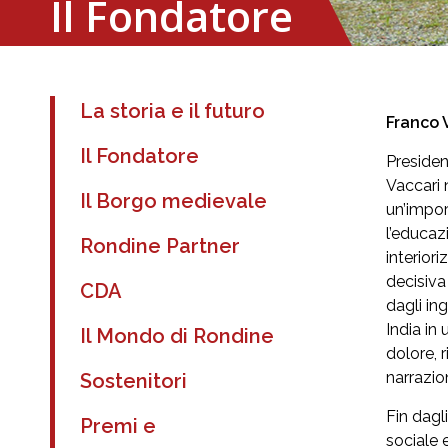
Il Fondatore
La storia e il futuro
Franco 
Il Fondatore
Presiden
Vaccari 
Il Borgo medievale
un’impor
l’educaz
Rondine Partner
interiori
decisiva
CDA
dagli ing
India in
Il Mondo di Rondine
dolore, 
narrazio
Sostenitori
Fin dagli
Premi e
sociale 