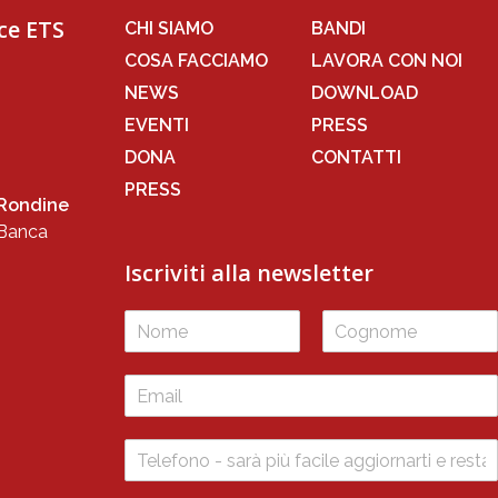
ce ETS
CHI SIAMO
BANDI
COSA FACCIAMO
LAVORA CON NOI
NEWS
DOWNLOAD
EVENTI
PRESS
DONA
CONTATTI
PRESS
 Rondine
 Banca
Iscriviti alla newsletter
*
N
C
o
o
m
g
e
n
o
m
e