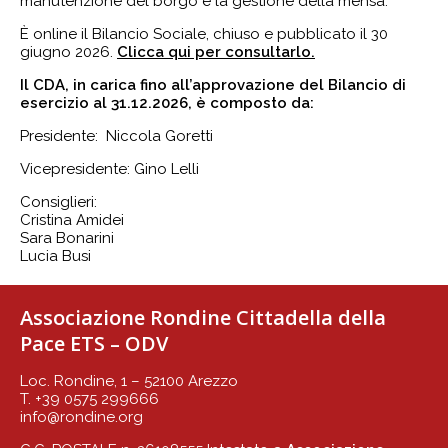
manutenzione del borgo e la gestione della mensa.
È online il Bilancio Sociale, chiuso e pubblicato il 30
giugno 2026.
Clicca qui per consultarlo.
Il CDA, in carica fino all’approvazione del Bilancio di
esercizio al 31.12.2026, è composto da:
Presidente: Niccola Goretti
Vicepresidente: Gino Lelli
Consiglieri:
Cristina Amidei
Sara Bonarini
Lucia Busi
Associazione Rondine Cittadella della
Pace ETS – ODV
Loc. Rondine, 1 – 52100 Arezzo
T. +39 0575 299666
info@rondine.org