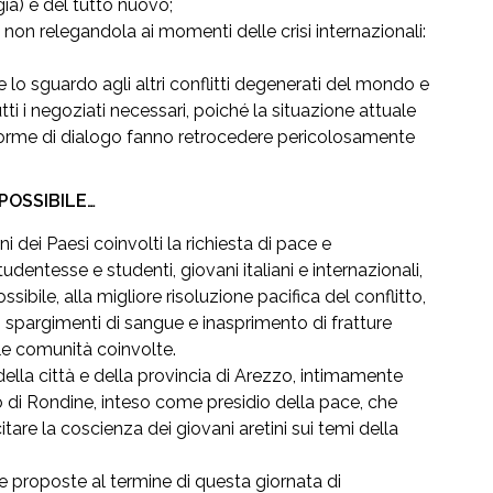
ia) è del tutto nuovo;
non relegandola ai momenti delle crisi internazionali:
are lo sguardo agli altri conflitti degenerati del mondo e
utti i negoziati necessari, poiché la situazione attuale
ie forme di dialogo fanno retrocedere pericolosamente
POSSIBILE…
i dei Paesi coinvolti la richiesta di pace e
udentesse e studenti, giovani italiani e internazionali,
sibile, alla migliore risoluzione pacifica del conflitto,
ori spargimenti di sangue e inasprimento di fratture
lle comunità coinvolte.
ella città e della provincia di Arezzo, intimamente
 di Rondine, inteso come presidio della pace, che
itare la coscienza dei giovani aretini sui temi della
e proposte al termine di questa giornata di