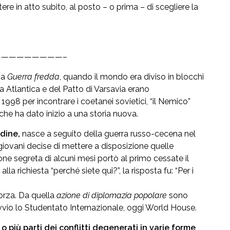
re in atto subito, al posto – o prima – di scegliere la
————————–
na
Guerra fredda
, quando il mondo era diviso in blocchi
nza Atlantica e del Patto di Varsavia erano
998 per incontrare i coetanei sovietici, “il Nemico”
che ha dato inizio a una storia nuova.
ndine,
nasce a seguito della guerra russo-cecena nel
ovani decise di mettere a disposizione quelle
one segreta di alcuni mesi portò al primo cessate il
lla richiesta “perché siete qui?”, la risposta fu: “Per i
forza. Da quella
azione di diplomazia popolare
sono
o avvio lo Studentato Internazionale, oggi World House.
o più parti dei conflitti degenerati in varie forme