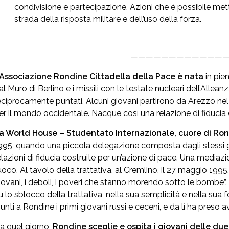
condivisione e partecipazione. Azioni che è possibile mette
strada della risposta militare e dell’uso della forza.
—————————————
’Associazione Rondine Cittadella della Pace è nata
in pie
al Muro di Berlino e i missili con le testate nucleari dell’Allea
eciprocamente puntati. Alcuni giovani partirono da Arezzo nel 1
er il mondo occidentale. Nacque così una relazione di fiducia 
a World House – Studentato Internazionale, cuore di Ro
995, quando una piccola delegazione composta dagli stessi gi
elazioni di fiducia costruite per un’azione di pace. Una mediazi
uoco. Al tavolo della trattativa, al Cremlino, il 27 maggio 1995, a
iovani, i deboli, i poveri che stanno morendo sotto le bombe”.
u lo sblocco della trattativa, nella sua semplicità e nella sua 
iunti a Rondine i primi giovani russi e ceceni, e da lì ha pres
a quel giorno,
Rondine sceglie e ospita i giovani delle due 