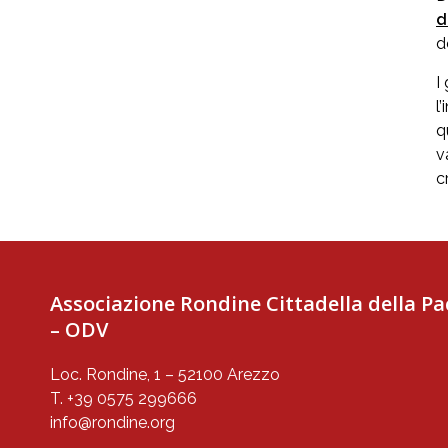
d
d
I
l
q
v
c
Associazione Rondine Cittadella della Pa
– ODV
Loc. Rondine, 1 – 52100 Arezzo
T. +39 0575 299666
info@rondine.org