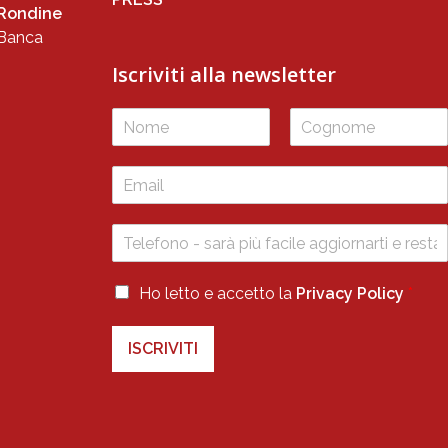
 Rondine
 Banca
Iscriviti alla newsletter
*
N
C
o
o
m
g
e
n
o
m
e
P
Ho letto e accetto la
Privacy Policy
*
r
i
ISCRIVITI
v
a
c
y
*