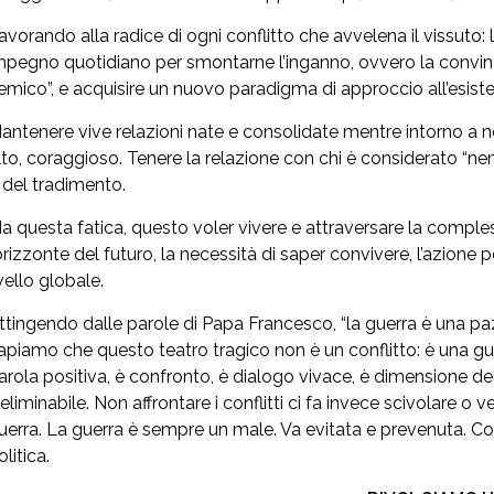
avorando alla radice di ogni conflitto che avvelena il vissuto:
mpegno quotidiano per smontarne l’inganno, ovvero la convinz
emico”, e acquisire un nuovo paradigma di approccio all’esist
antenere vive relazioni nate e consolidate mentre intorno a n
lto, coraggioso. Tenere la relazione con chi è considerato “ne
 del tradimento.
a questa fatica, questo voler vivere e attraversare la comples
’orizzonte del futuro, la necessità di saper convivere, l’azione
ivello globale.
ttingendo dalle parole di Papa Francesco, “la guerra è una pazz
apiamo che questo teatro tragico non è un conflitto: è una gue
arola positiva, è confronto, è dialogo vivace, è dimensione del
neliminabile. Non affrontare i conflitti ci fa invece scivolare o ve
uerra. La guerra è sempre un male. Va evitata e prevenuta. Con
olitica.