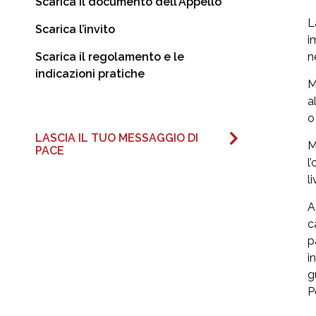
Scarica il documento dell’Appello
L
Scarica l’invito
i
Scarica il regolamento e le
n
indicazioni pratiche
M
a
o
LASCIA IL TUO MESSAGGIO DI
M
PACE
l
l
A
c
p
i
g
P