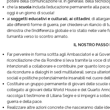
potere della comunicazione (e, in generale, della tecnolog
che la
scuola
includa l’educazione permanente alla pace, 
oggi è un giorno di scuola!
ai
soggetti educativi e culturali, ai cittadini
, di allarg
alle differenti forme di guerra, per chiedere un rilancio di t
dimostra che l’indifferenza globale e lo stallo nelle var
l’umanità verso lo scontro armato.
IL NOSTRO PASSO 
Far pervenire in forma scritta agli Ambasciatori e ai Govern
riconciliazione che da Rondine si leva tramite la voce di st
intenzionati a collaborare e contribuire, per quanto loro pos
da ricondurre a dialoghi in sedi multilaterali, senza ulteri
sociali e politiche potenzialmente insanabili nel cuore de
Costituire un gruppo permanente di giovani delle scuole d
collegato ai giovani della World House e del Quarto Anno
raccolga il testimone di Liliana Segre e si impegni a sollec
guerra e della pace.
Realizzare altre azioni concrete che nasceranno dalle ide