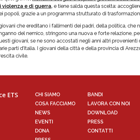
i violenza e di guerra,
e tiene salda questa scelta: accogliere
ei popoli, grazie a un programma strutturato di trasformazione 
 giovani che ereditano i fallimenti dei padri, della politica, 
’inganno del nemico, stringono una nuova e forte relazione, p
uesti giovani, se ne sono accostati negli anni altri provenienti
arie parti d’Italia. I giovani della città e della provincia di Ar
rescita civile.
ce ETS
CHI SIAMO
BANDI
COSA FACCIAMO
LAVORA CON NOI
NEWS
DOWNLOAD
EVENTI
PRESS
DONA
CONTATTI
PRESS