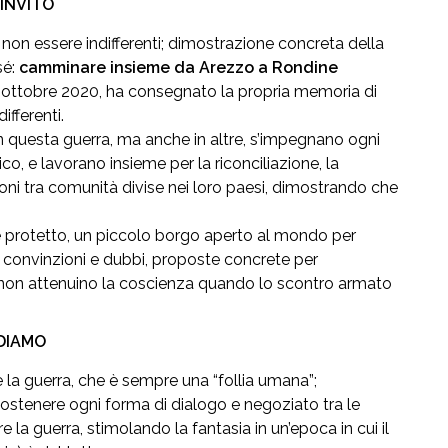
’INVITO
 non essere indifferenti; dimostrazione concreta della
sé:
camminare insieme da Arezzo a Rondine
9 ottobre 2020, ha consegnato la propria memoria di
ifferenti.
n questa guerra, ma anche in altre, s’impegnano ogni
o, e lavorano insieme per la riconciliazione, la
ioni tra comunità divise nei loro paesi, dimostrando che
e protetto, un piccolo borgo aperto al mondo per
 convinzioni e dubbi, proposte concrete per
a, non attenuino la coscienza quando lo scontro armato
EDIAMO
la guerra, che è sempre una “follia umana”;
sostenere ogni forma di dialogo e negoziato tra le
re la guerra, stimolando la fantasia in un’epoca in cui il