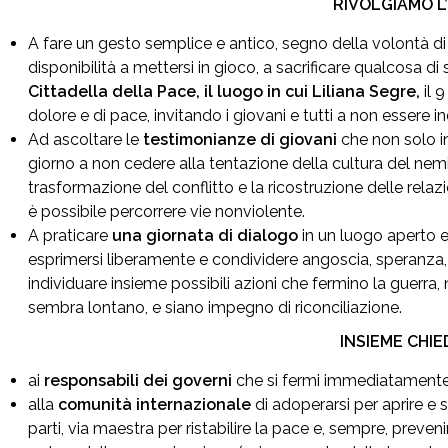
RIVOLGIAMO L
A fare un gesto semplice e antico, segno della volontà di
disponibilità a mettersi in gioco, a sacrificare qualcosa di 
Cittadella della Pace, il luogo in cui Liliana Segre,
il 
dolore e di pace, invitando i giovani e tutti a non essere ind
Ad ascoltare le
testimonianze di giovani
che non solo i
giorno a non cedere alla tentazione della cultura del nemic
trasformazione del conflitto e la ricostruzione delle relaz
è possibile percorrere vie nonviolente.
A praticare
una giornata di dialogo
in un luogo aperto 
esprimersi liberamente e condividere angoscia, speranza,
individuare insieme possibili azioni che fermino la guerr
sembra lontano, e siano impegno di riconciliazione.
INSIEME CHI
ai
responsabili dei governi
che si fermi immediatamente 
alla
comunità internazionale
di adoperarsi per aprire e 
parti, via maestra per ristabilire la pace e, sempre, preveni