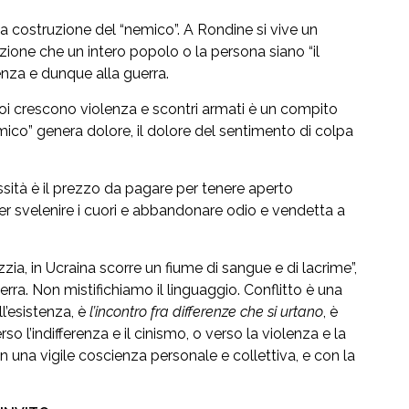
 la costruzione del “nemico”. A Rondine si vive un
ione che un intero popolo o la persona siano “il
enza e dunque alla guerra.
oi crescono violenza e scontri armati è un compito
mico” genera dolore, il dolore del sentimento di colpa
sità è il prezzo da pagare per tenere aperto
 per svelenire i cuori e abbandonare odio e vendetta a
ia, in Ucraina scorre un fiume di sangue e di lacrime”,
rra. Non mistifichiamo il linguaggio. Conflitto è una
l’esistenza, è
l’incontro fra differenze che si urtano
, è
rso l’indifferenza e il cinismo, o verso la violenza e la
 una vigile coscienza personale e collettiva, e con la