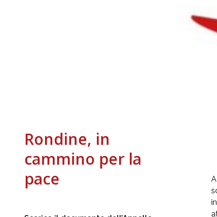
Rondine, in
cammino per la
pace
A
s
i
a