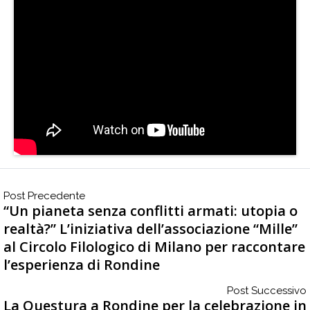
p
e
r
s
o
n
a
l
i
*
Post Precedente
“Un pianeta senza conflitti armati: utopia o
realtà?” L’iniziativa dell’associazione “Mille”
al Circolo Filologico di Milano per raccontare
l’esperienza di Rondine
Post Successivo
La Questura a Rondine per la celebrazione in