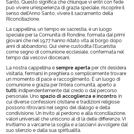
Santo. Questo significa che chiunque vi entri con fede
può vivere un’esperienza di grazia speciale, riscoprire il
senso dell’Anno Santo, vivere il sacramento della
Riconciliazione.
La cappellina, un tempo ex sacrestia, è un luogo
speciale per la Comunità di Rondine, formata dai primi
giovani che nel 1977 hanno ridato vita al borgo dopo
anni di abbandono. Qui viene custodita l’Eucaristia
come segno di comunione ecclesiale, confermata nel
tempo dai vescovi diocesani.
La nostra cappellina è
sempre aperta
per chi desidera
visitarla, fermarsi in preghiera o semplicemente trovare
un momento di pace e raccoglimento. È un luogo di
comunione e grazia per l’intera comunità, aperto a
tutti
, indipendentemente dal credo o dal percorso
personale. Uno
spazio di accoglienza e incontro
, in
cui diverse confessioni cristiane e tradizioni religiose
possono ritrovarsi nel segno del dialogo e della
condivisione. Un invito al perdono e alla riconciliazione,
valori universali che uniscono al di là delle differenze. Vi
invitiamo a varcarne la soglia e a lasciarvi avvolgere dal
suo silenzio e dalla sua spiritualità.