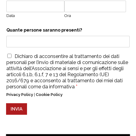
o
n
o
Data
Ora
Quante persone saranno presenti?
T
Dichiaro di acconsentire al trattamento dei dati
r
personali per l’invio di materiale di comunicazione sulle
a
attività dell’Associazione ai sensi e per gli effetti degli
t
articoli 6.1.b, 6.1.f, 7 e 13 del Regolamento (UE)
t
2016/679 e acconsento al trattamento dei miei dati
a
personali come da informativa
*
m
e
Privacy Policy
|
Cookie Policy
n
t
INVIA
o
d
a
t
i