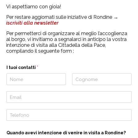
Vi aspettiamo con gioia!
Per restare aggiornati sulle iniziative di Rondine →
iscriviti alla newsletter
Per permetterci di organizzare al meglio l’accoglienza
al borgo, vi invitiamo a segnalarci in anticipo la vostra
intenzione di visita alla Cittadella della Pace,
compilando il seguente form :
I tuoi contatti
*
N
C
o
o
E
m
g
m
e
n
a
o
i
T
m
l
e
e
*
l
e
Quando avevi intenzione di venire in visita a Rondine?
f