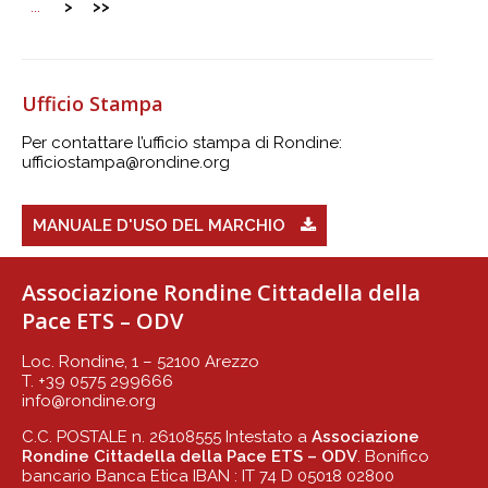
...
>
>>
Ufficio Stampa
Per contattare l’ufficio stampa di Rondine:
ufficiostampa@rondine.org
MANUALE D'USO DEL MARCHIO
Associazione Rondine Cittadella della
Pace ETS – ODV
Loc. Rondine, 1 – 52100 Arezzo
T. +39 0575 299666
info@rondine.org
C.C. POSTALE n. 26108555 Intestato a
Associazione
Rondine Cittadella della Pace ETS – ODV
. Bonifico
bancario Banca Etica IBAN : IT 74 D 05018 02800