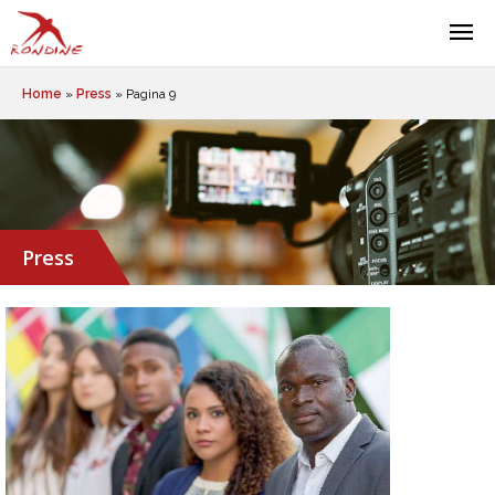
Home
»
Press
»
Pagina 9
Press