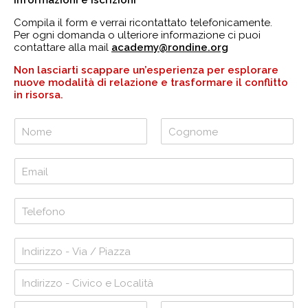
Informazioni e iscrizioni
Compila il form e verrai ricontattato telefonicamente.
Per ogni domanda o ulteriore informazione ci puoi
contattare alla mail
academy@rondine.org
Non lasciarti scappare un’esperienza per esplorare
nuove modalità di relazione e trasformare il conflitto
in risorsa.
N
o
m
N
C
o
o
e
E
m
g
*
m
e
n
a
o
i
T
m
l
e
e
*
l
e
I
f
n
o
d
I
n
n
i
o
d
r
I
i
*
i