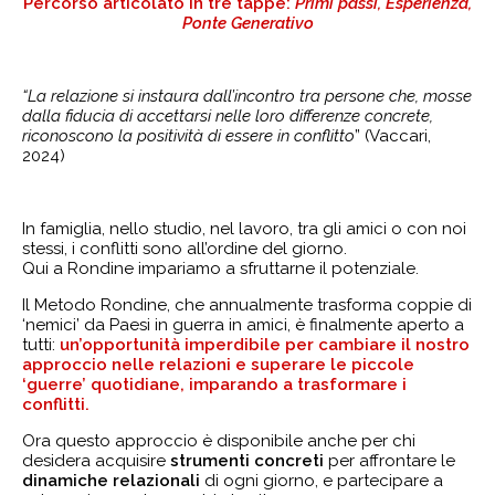
Percorso articolato in tre tappe:
Primi
passi, Esperienza,
Ponte Generativo
“La relazione si instaura dall’incontro tra persone che, mosse
dalla fiducia di accettarsi nelle loro differenze concrete,
riconoscono la positività di essere in conflitto
” (Vaccari,
2024)
In famiglia, nello studio, nel lavoro, tra gli amici o con noi
stessi, i conflitti sono all’ordine del giorno.
Qui a Rondine impariamo a sfruttarne il potenziale.
Il Metodo Rondine, che annualmente trasforma coppie di
‘nemici’ da Paesi in guerra in amici, è finalmente aperto a
tutti:
un’opportunità imperdibile per cambiare il nostro
approccio nelle relazioni e superare le piccole
‘guerre’ quotidiane, imparando a trasformare i
conflitti.
Ora questo approccio è disponibile anche per chi
desidera acquisire
strumenti
concreti
per affrontare le
dinamiche relazionali
di ogni giorno, e partecipare a