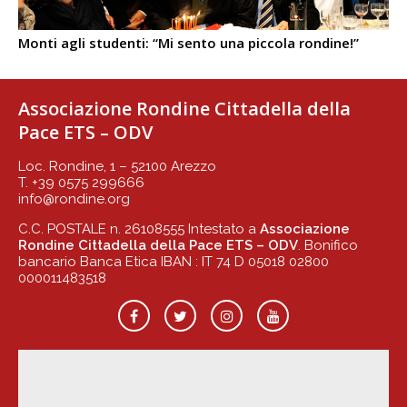
Monti agli studenti: “Mi sento una piccola rondine!”
Associazione Rondine Cittadella della
Pace ETS – ODV
Loc. Rondine, 1 – 52100 Arezzo
T. +39 0575 299666
info@rondine.org
C.C. POSTALE n. 26108555 Intestato a
Associazione
Rondine Cittadella della Pace ETS – ODV
. Bonifico
bancario Banca Etica IBAN : IT 74 D 05018 02800
000011483518